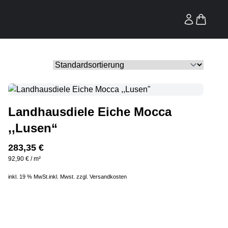
Landhausdiele Eiche Mocca
,,Lusen“
283,35
€
92,90
€
/
m²
inkl. 19 % MwSt.
inkl. Mwst. zzgl.
Versandkosten