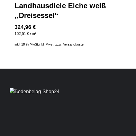
Landhausdiele Eiche weiß
,,Dreisessel“
324,96
€
102,51
€
/
m²
inkl. 19 % MwSt.
inkl. Mwst. zzgl.
Versandkosten