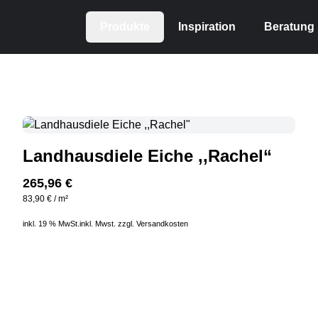
Produkte
Inspiration
Beratung
Landhausdiele Eiche ,,Rachel“
265,96
€
83,90
€
/
m²
inkl. 19 % MwSt.
inkl. Mwst. zzgl.
Versandkosten