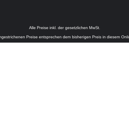
Alle Preise inkl. der gesetzlichen MwSt.
hgestrichenen Preise entsprechen dem bisherigen Preis in diesem Onl